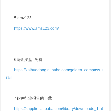
5 amz123
https://www.amz123.com/
6黄金罗盘 -免费
https://zaihuadong.alibaba.com/golden_compass_t
rail
7各种行业报告的下载
https://supplier.alibaba.com/library/downloads_1.ht