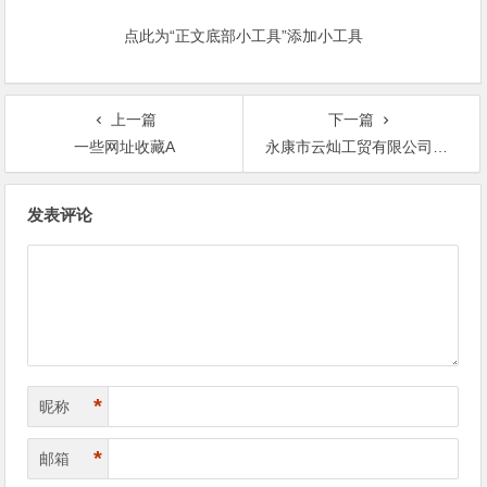
点此为“正文底部小工具”添加小工具
上一篇
下一篇
一些网址收藏A
永康市云灿工贸有限公司网站抗辩资料
文
发表评论
章
导
航
*
昵称
*
邮箱