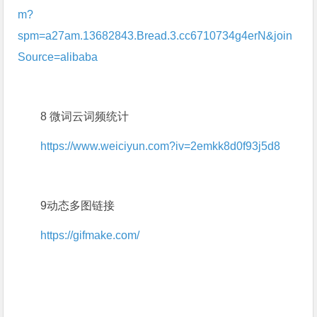
m?
spm=a27am.13682843.Bread.3.cc6710734g4erN&join
Source=alibaba
8 微词云词频统计
https://www.weiciyun.com?iv=2emkk8d0f93j5d8
9动态多图链接
https://gifmake.com/