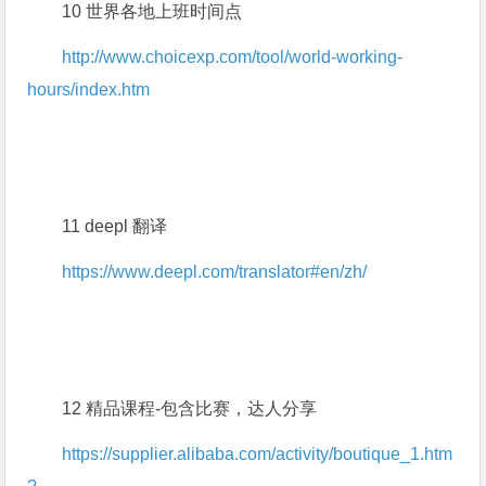
10 世界各地上班时间点
http://www.choicexp.com/tool/world-working-
hours/index.htm
11 deepl 翻译
https://www.deepl.com/translator#en/zh/
12 精品课程-包含比赛，达人分享
https://supplier.alibaba.com/activity/boutique_1.htm