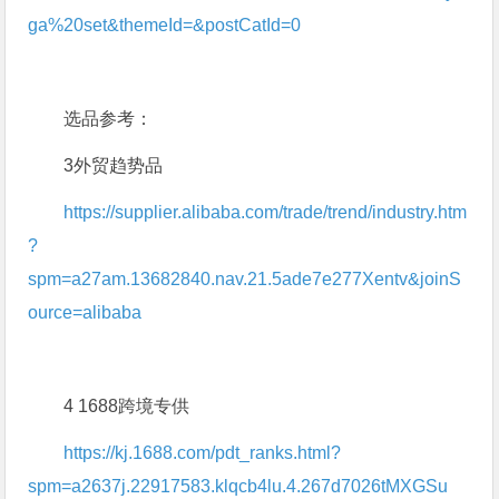
ga%20set&themeId=&postCatId=0
选品参考：
3外贸趋势品
https://supplier.alibaba.com/trade/trend/industry.htm
?
spm=a27am.13682840.nav.21.5ade7e277Xentv&joinS
ource=alibaba
4 1688跨境专供
https://kj.1688.com/pdt_ranks.html?
spm=a2637j.22917583.klqcb4lu.4.267d7026tMXGSu