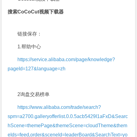
搜索CoCoCut视频下载器
链接保存：
1.帮助中心
https://service.alibaba.com/page/knowledge?
pageId=127&language=zh
2询盘交易榜单
https://www.alibaba.com/trade/search?
spm=a2700.galleryofferlist.0.0.5acb5429I1aFxD&Searc
hScene=themePage&themeScene=cloudTheme&them
eIds=feed,order&sceneId=leaderBoard&SearchText=yo