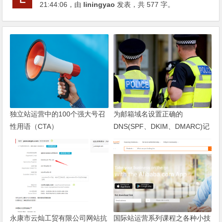
21:44:06
，由
liningyao
发表，共 577 字。
独立站运营中的100个强大号召
为邮箱域名设置正确的
性用语（CTA）
DNS(SPF、DKIM、DMARC)记
录
永康市云灿工贸有限公司网站抗
国际站运营系列课程之各种小技