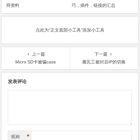
辩资料
巧，插件，链接的汇总
点此为“正文底部小工具”添加小工具
上一篇
下一篇
Micro SD卡被骗case
搬瓦工被封后IP的切换
文
发表评论
章
导
航
*
昵称